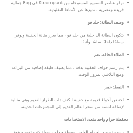
توفر عناصر التصميم المستوحاة من Steampunk في Bag جمالية
فريدة وعصرية ، تميزها عن الأنماط التقليدية.
وصف البطانة: جلد فو
يتكون البطانة الداخلية من جلد فو ، مما يعزز متانة الحقيبة ويوفر
سطحًا داخليًا سلسًا وأنيقًا.
الطلاء الحافة: نعم
يتم رسم حواف الحقيبة بدقة ، مما يضيف طبقة إضافية من البراعة
ومنع التلاشي بمرور الوقت.
النمط: خمر
احتضن أجواءً قديمة مع حقيبة الكتف ذات الطراز القديم وهي مثالية
لإضافة لمسة من سحر العالم القديم إلى المجموعات الحديثة.
محفظة حزام واحد متعدد الاستخدامات
يسمح تصميم الحزام الواحد بسهولة حمله ، سواء كنت تخبطه فوق