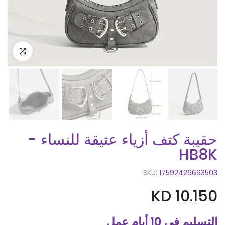
اضغط للتكبير
حقيبة كتف أزياء عتيقة للنساء -
HB8K
SKU:
17592426663503
KD 10.150
التسليم في 10 أيام عمل