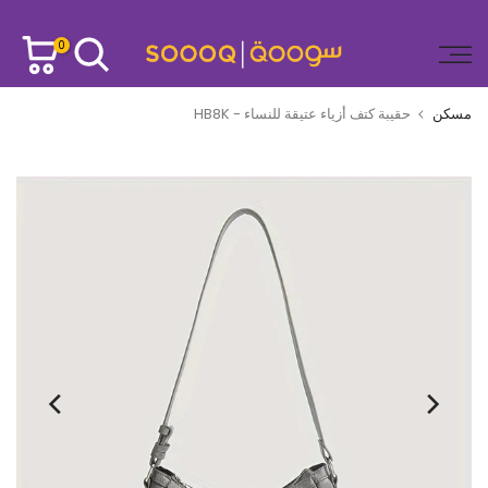
تخطى
الى
0
المحتوى
مسكن
حقيبة كتف أزياء عتيقة للنساء - HB8K