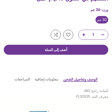
وزن:
30 جم
30 جم
أضف إلى السلة
الوصف وتفاصيل الشحن
معلومات إضافية
المراجعات
المادة: راتنج ABS
معرف البند: PL30925