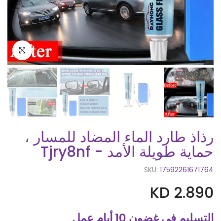
اضغط للتكبير
رذاذ طارد الماء المضاد للمسار ،
حماية طويلة الأمد - Tjry8nf
SKU:
17592261671764
KD 2.890
التسليم في غضون 10 أيام عمل