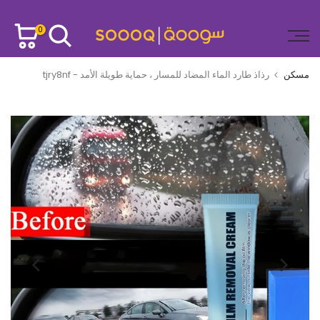
تخطى
الى
0
المحتوى
مسكن
رذاذ طارد الماء المضاد للمسار ، حماية طويلة الأمد - tjry8nf